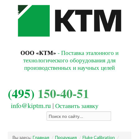
ООО «КТМ»
- Поставка эталонного и
технологического оборудования для
производственных и научных целей
(495)
150-40-51
info@kiptm.ru
|
Оставить заявку
Вы здесь:
Главная
/
Продукция
/
Fluke Calibration
/